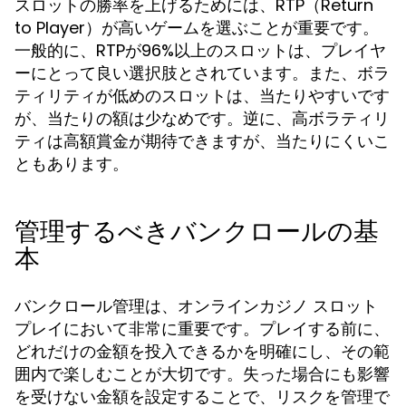
スロットの勝率を上げるためには、RTP（Return
to Player）が高いゲームを選ぶことが重要です。
一般的に、RTPが96%以上のスロットは、プレイヤ
ーにとって良い選択肢とされています。また、ボラ
ティリティが低めのスロットは、当たりやすいです
が、当たりの額は少なめです。逆に、高ボラティリ
ティは高額賞金が期待できますが、当たりにくいこ
ともあります。
管理するべきバンクロールの基
本
バンクロール管理は、オンラインカジノ スロット
プレイにおいて非常に重要です。プレイする前に、
どれだけの金額を投入できるかを明確にし、その範
囲内で楽しむことが大切です。失った場合にも影響
を受けない金額を設定することで、リスクを管理で