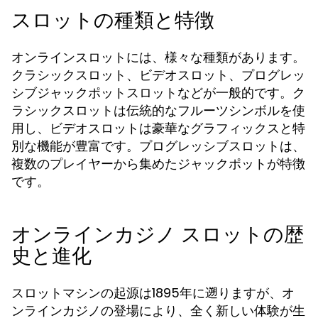
スロットの種類と特徴
オンラインスロットには、様々な種類があります。
クラシックスロット、ビデオスロット、プログレッ
シブジャックポットスロットなどが一般的です。ク
ラシックスロットは伝統的なフルーツシンボルを使
用し、ビデオスロットは豪華なグラフィックスと特
別な機能が豊富です。プログレッシブスロットは、
複数のプレイヤーから集めたジャックポットが特徴
です。
オンラインカジノ スロットの歴
史と進化
スロットマシンの起源は1895年に遡りますが、オ
ンラインカジノの登場により、全く新しい体験が生