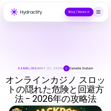
Hydractify
Blog / News
GAMBLING
MAY 31, 2026
Danielle Graham
D
オンラインカジノ スロッ
トの隠れた危険と回避方
法 - 2026年の攻略法