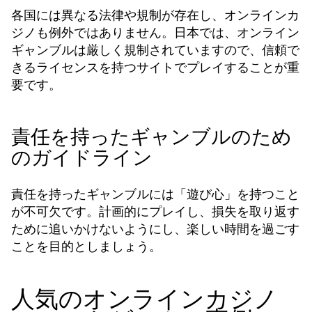
各国には異なる法律や規制が存在し、オンラインカ
ジノも例外ではありません。日本では、オンライン
ギャンブルは厳しく規制されていますので、信頼で
きるライセンスを持つサイトでプレイすることが重
要です。
責任を持ったギャンブルのため
のガイドライン
責任を持ったギャンブルには「遊び心」を持つこと
が不可欠です。計画的にプレイし、損失を取り返す
ために追いかけないようにし、楽しい時間を過ごす
ことを目的としましょう。
人気のオンラインカジノ