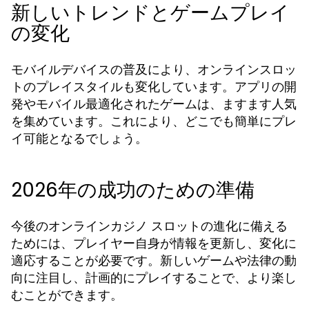
新しいトレンドとゲームプレイ
の変化
モバイルデバイスの普及により、オンラインスロッ
トのプレイスタイルも変化しています。アプリの開
発やモバイル最適化されたゲームは、ますます人気
を集めています。これにより、どこでも簡単にプレ
イ可能となるでしょう。
2026年の成功のための準備
今後のオンラインカジノ スロットの進化に備える
ためには、プレイヤー自身が情報を更新し、変化に
適応することが必要です。新しいゲームや法律の動
向に注目し、計画的にプレイすることで、より楽し
むことができます。