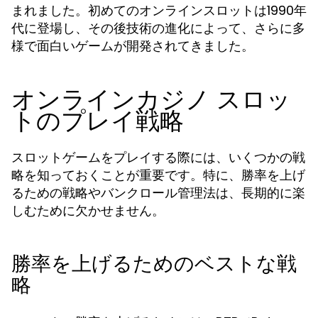
まれました。初めてのオンラインスロットは1990年
代に登場し、その後技術の進化によって、さらに多
様で面白いゲームが開発されてきました。
オンラインカジノ スロッ
トのプレイ戦略
スロットゲームをプレイする際には、いくつかの戦
略を知っておくことが重要です。特に、勝率を上げ
るための戦略やバンクロール管理法は、長期的に楽
しむために欠かせません。
勝率を上げるためのベストな戦
略