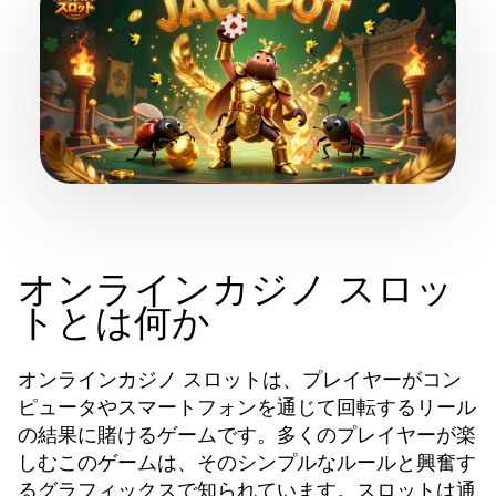
オンラインカジノ スロッ
トとは何か
オンラインカジノ スロットは、プレイヤーがコン
ピュータやスマートフォンを通じて回転するリール
の結果に賭けるゲームです。多くのプレイヤーが楽
しむこのゲームは、そのシンプルなルールと興奮す
るグラフィックスで知られています。スロットは通