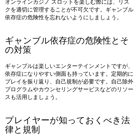
オンラインカジノ スロットを楽しむ際には、リス
クを適切に管理することが不可欠です。ギャンブル
依存症の危険性を忘れないようにしましょう。
ギャンブル依存症の危険性とそ
の対策
ギャンブルは楽しいエンターテインメントですが、
依存症になりやすい側面も持っています。定期的に
プレイを振り返り、自己規制が必要です。自己除外
プログラムやカウンセリングサービスなどのリソー
スも活用しましょう。
プレイヤーが知っておくべき法
律と規制