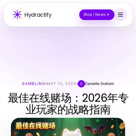
Hydractify
Blog / News
GAMBLING
MAY 13, 2026
Danielle Graham
D
最佳在线赌场：2026年专
业玩家的战略指南