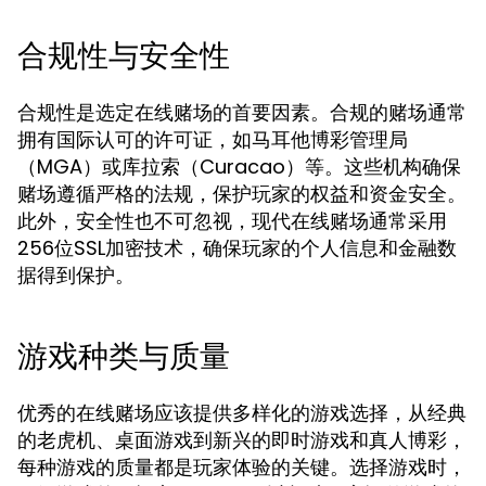
合规性与安全性
合规性是选定在线赌场的首要因素。合规的赌场通常
拥有国际认可的许可证，如马耳他博彩管理局
（MGA）或库拉索（Curacao）等。这些机构确保
赌场遵循严格的法规，保护玩家的权益和资金安全。
此外，安全性也不可忽视，现代在线赌场通常采用
256位SSL加密技术，确保玩家的个人信息和金融数
据得到保护。
游戏种类与质量
优秀的在线赌场应该提供多样化的游戏选择，从经典
的老虎机、桌面游戏到新兴的即时游戏和真人博彩，
每种游戏的质量都是玩家体验的关键。选择游戏时，