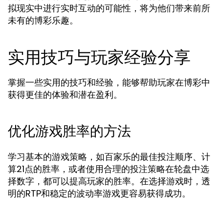
拟现实中进行实时互动的可能性，将为他们带来前所
未有的博彩乐趣。
实用技巧与玩家经验分享
掌握一些实用的技巧和经验，能够帮助玩家在博彩中
获得更佳的体验和潜在盈利。
优化游戏胜率的方法
学习基本的游戏策略，如百家乐的最佳投注顺序、计
算21点的胜率，或者使用合理的投注策略在轮盘中选
择数字，都可以提高玩家的胜率。在选择游戏时，透
明的RTP和稳定的波动率游戏更容易获得成功。