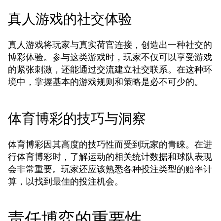
真人游戏的社交体验
真人游戏将玩家与真实荷官连接，创造出一种社交的
博彩体验。参与这类游戏时，玩家不仅可以享受游戏
的紧张刺激，还能通过交流建立社交联系。在这种环
境中，掌握基本的游戏规则和策略是必不可少的。
体育博彩的技巧与洞察
体育博彩因其高度的技巧性而受到玩家的青睐。在进
行体育博彩时，了解运动的相关统计数据和球队表现
会非常重要。玩家还应该熟悉各种投注类型的赔率计
算，以找到最佳的投注机会。
责任博弈的重要性