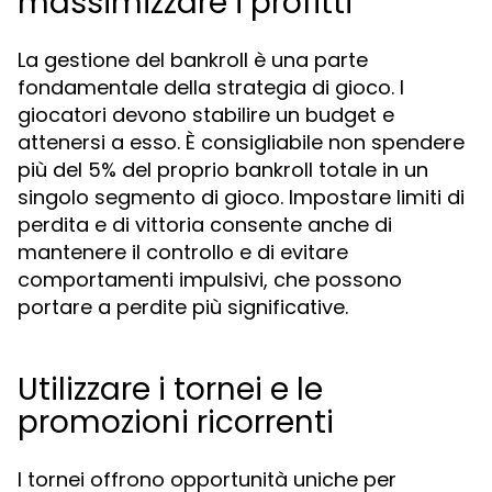
massimizzare i profitti
La gestione del bankroll è una parte
fondamentale della strategia di gioco. I
giocatori devono stabilire un budget e
attenersi a esso. È consigliabile non spendere
più del 5% del proprio bankroll totale in un
singolo segmento di gioco. Impostare limiti di
perdita e di vittoria consente anche di
mantenere il controllo e di evitare
comportamenti impulsivi, che possono
portare a perdite più significative.
Utilizzare i tornei e le
promozioni ricorrenti
I tornei offrono opportunità uniche per