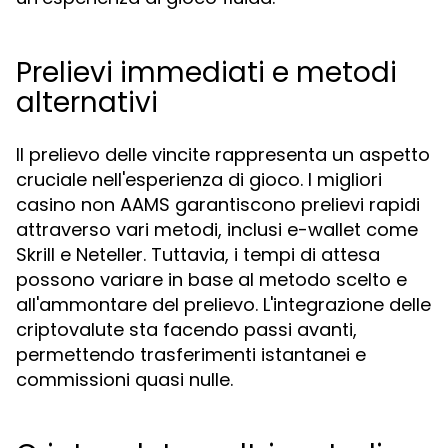
Prelievi immediati e metodi
alternativi
Il prelievo delle vincite rappresenta un aspetto
cruciale nell'esperienza di gioco. I migliori
casino non AAMS garantiscono prelievi rapidi
attraverso vari metodi, inclusi e-wallet come
Skrill e Neteller. Tuttavia, i tempi di attesa
possono variare in base al metodo scelto e
all'ammontare del prelievo. L'integrazione delle
criptovalute sta facendo passi avanti,
permettendo trasferimenti istantanei e
commissioni quasi nulle.