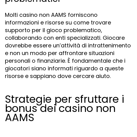
Molti casino non AAMS forniscono
informazioni e risorse su come trovare
supporto per il gioco problematico,
collaborando con enti specializzati. Giocare
dovrebbe essere un’attività di intrattenimento
e non un modo per affrontare situazioni
personali o finanziarie. È fondamentale che i
giocatori siano informati riguardo a queste
risorse e sappiano dove cercare aiuto.
Strategie per sfruttare i
bonus dei casino non
AAMS