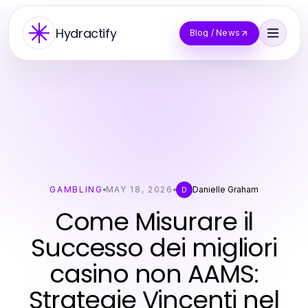
Hydractify
Blog / News
GAMBLING
MAY 18, 2026
Danielle Graham
D
Come Misurare il
Successo dei migliori
casino non AAMS:
Strategie Vincenti nel