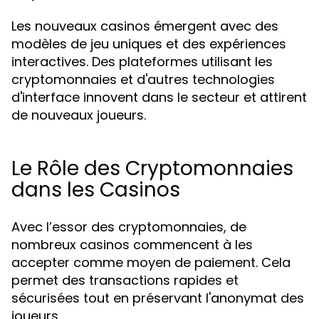
Les nouveaux casinos émergent avec des
modèles de jeu uniques et des expériences
interactives. Des plateformes utilisant les
cryptomonnaies et d'autres technologies
d'interface innovent dans le secteur et attirent
de nouveaux joueurs.
Le Rôle des Cryptomonnaies
dans les Casinos
Avec l’essor des cryptomonnaies, de
nombreux casinos commencent à les
accepter comme moyen de paiement. Cela
permet des transactions rapides et
sécurisées tout en préservant l'anonymat des
joueurs.