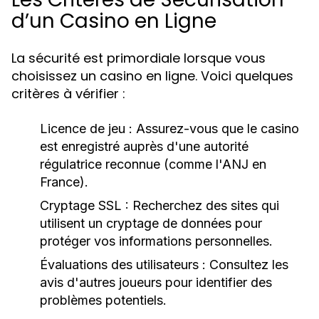
d’un Casino en Ligne
La sécurité est primordiale lorsque vous
choisissez un casino en ligne. Voici quelques
critères à vérifier :
Licence de jeu
: Assurez-vous que le casino
est enregistré auprès d'une autorité
régulatrice reconnue (comme l'ANJ en
France).
Cryptage SSL
: Recherchez des sites qui
utilisent un cryptage de données pour
protéger vos informations personnelles.
Évaluations des utilisateurs
: Consultez les
avis d'autres joueurs pour identifier des
problèmes potentiels.