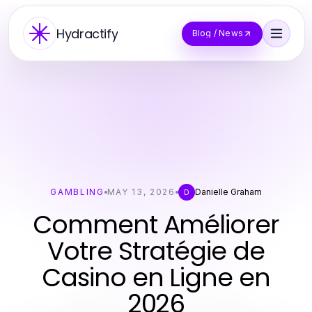
Hydractify
Blog / News
GAMBLING
MAY 13, 2026
Danielle Graham
D
Comment Améliorer
Votre Stratégie de
Casino en Ligne en
2026