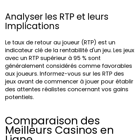
Analyser les RTP et leurs
Implications
Le taux de retour au joueur (RTP) est un
indicateur clé de la rentabilité d'un jeu. Les jeux
avec un RTP supérieur à 95 % sont
généralement considérés comme favorables
aux joueurs. Informez-vous sur les RTP des
jeux avant de commencer à jouer pour établir
des attentes réalistes concernant vos gains
potentiels.
Comparaison des
Meilleurs Casinos en
Ligne