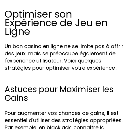
Optimiser son
Expérience de Jeu en
Ligne
Un bon casino en ligne ne se limite pas à offrir
des jeux, mais se préoccupe également de
l'expérience utilisateur. Voici quelques
stratégies pour optimiser votre expérience :
Astuces pour Maximiser les
Gains
Pour augmenter vos chances de gains, il est
essentiel d'utiliser des stratégies appropriées.
Par exemple, en blackjack, connaître la