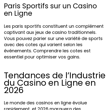
Paris Sportifs sur un Casino
en Ligne
Les paris sportifs constituent un complément
captivant aux jeux de casino traditionnels.
Vous pouvez parier sur une variété de sports
avec des cotes qui varient selon les
événements. Comprendre les cotes est
essentiel pour optimiser vos gains.
Tendances de l’Industrie
du Casino en Ligne en
2026
Le monde des casinos en ligne évolue
rapidement, et 2026 marquera des