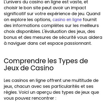
L'univers du casino en ligne est vaste, et
choisir le bon site peut avoir un impact
significatif sur votre expérience de jeu. Quand
on explore les options,
fournit
casino en ligne
des informations complètes sur les meilleurs
choix disponibles. L'évaluation des jeux, des
bonus et des mesures de sécurité vous aidera
à naviguer dans cet espace passionnant.
Comprendre les Types de
Jeux de Casino
Les casinos en ligne offrent une multitude de
jeux, chacun avec ses particularités et ses
règles. Voici un aperçu des types de jeux que
vous pouvez rencontrer :