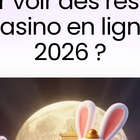
r voir des ré
asino en lig
2026 ?