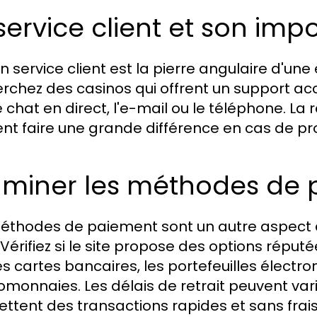
service client et son im
n service client est la pierre angulaire d'une
rchez des casinos qui offrent un support acce
 chat en direct, l'e-mail ou le téléphone. La ré
nt faire une grande différence en cas de p
aminer les méthodes de 
éthodes de paiement sont un autre aspect cr
 Vérifiez si le site propose des options réputé
es cartes bancaires, les portefeuilles électro
omonnaies. Les délais de retrait peuvent varie
ttent des transactions rapides et sans frai