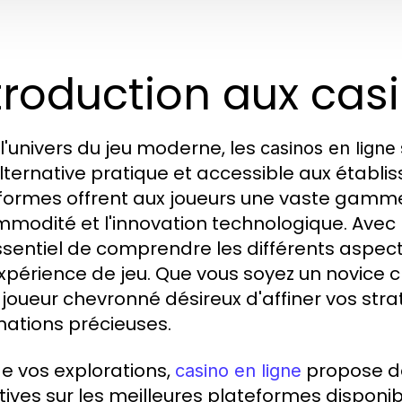
troduction aux casi
l'univers du jeu moderne, les
casinos en ligne
lternative pratique et accessible aux établi
formes offrent aux joueurs une vaste gamme 
mmodité et l'innovation technologique. Avec 
ssentiel de comprendre les différents aspec
xpérience de jeu. Que vous soyez un novice c
 joueur chevronné désireux d'affiner vos strat
mations précieuses.
de vos explorations,
propose de
casino en ligne
tives sur les meilleures plateformes disponi