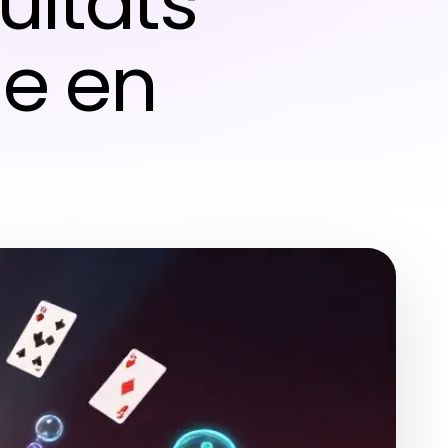
sultats
ne en