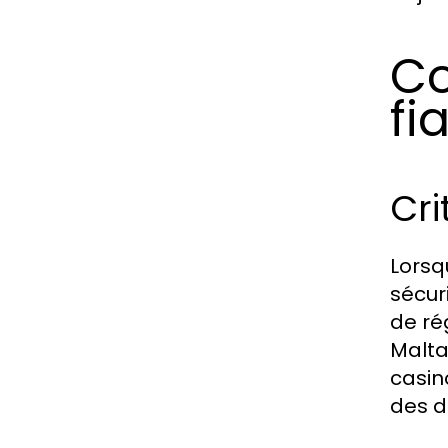
Co
fi
Cri
Lorsq
sécur
de ré
Malta
casin
des d