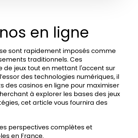
nos en ligne
se sont rapidement imposés comme
ssements traditionnels. Ces
de jeux tout en mettant l'accent sur
l’essor des technologies numériques, il
ts des casinos en ligne pour maximiser
herchant à explorer les bases des jeux
égies, cet article vous fournira des
s perspectives complètes et
bles en France.