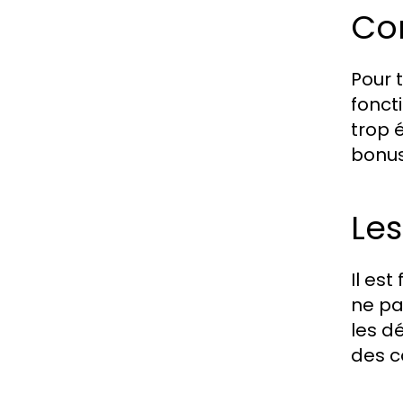
Com
Pour 
fonct
trop 
bonus
Les
Il es
ne pas
les d
des c