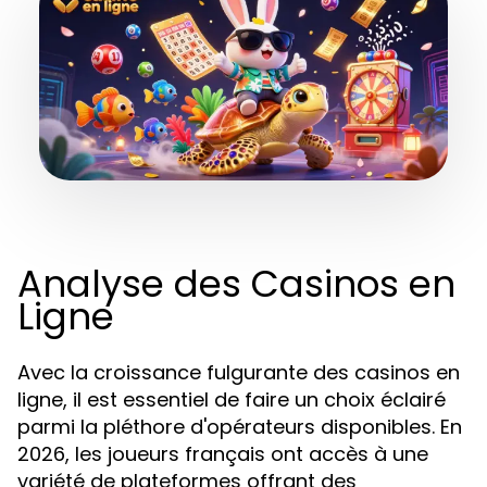
Analyse des Casinos en
Ligne
Avec la croissance fulgurante des casinos en
ligne, il est essentiel de faire un choix éclairé
parmi la pléthore d'opérateurs disponibles. En
2026, les joueurs français ont accès à une
variété de plateformes offrant des