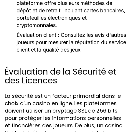
plateforme offre plusieurs méthodes de
dépôt et de retrait, incluant cartes bancaires,
portefeuilles électroniques et
cryptomonnaies.
Évaluation client :
Consultez les avis d'autres
joueurs pour mesurer la réputation du service
client et la qualité des jeux.
Évaluation de la Sécurité et
des Licences
La sécurité est un facteur primordial dans le
choix d'un casino en ligne. Les plateformes
doivent utiliser un cryptage SSL de 256 bits
pour protéger les informations personnelles
et financières des joueurs. De plus, un casino