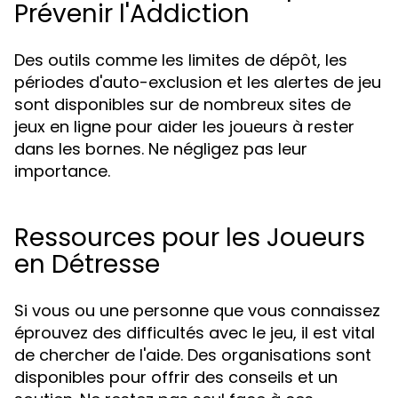
Prévenir l'Addiction
Des outils comme les limites de dépôt, les
périodes d'auto-exclusion et les alertes de jeu
sont disponibles sur de nombreux sites de
jeux en ligne pour aider les joueurs à rester
dans les bornes. Ne négligez pas leur
importance.
Ressources pour les Joueurs
en Détresse
Si vous ou une personne que vous connaissez
éprouvez des difficultés avec le jeu, il est vital
de chercher de l'aide. Des organisations sont
disponibles pour offrir des conseils et un