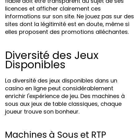
fiable doit être transparent au sujet de ses
licences et afficher clairement ces
informations sur son site. Ne jouez pas sur des
sites dont la légitimité est en doute, même si
elles proposent des promotions alléchantes.
Diversité des Jeux
Disponibles
La diversité des jeux disponibles dans un
casino en ligne peut considérablement
enrichir l'expérience de jeu. Des machines à
sous aux jeux de table classiques, chaque
joueur trouve son bonheur.
Machines à Sous et RTP