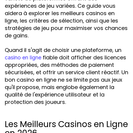
expériences de jeu variées. Ce guide vous
aidera à explorer les meilleurs casinos en
ligne, les critères de sélection, ainsi que les
stratégies de jeu pour maximiser vos chances
de gains.
Quand il s'agit de choisir une plateforme, un
fiable doit afficher des licences
casino en ligne
appropriées, des méthodes de paiement
sécurisées, et offrir un service client réactif. Un
bon casino en ligne ne se limite pas aux jeux
qu'il propose, mais englobe également la
qualité de l'expérience utilisateur et la
protection des joueurs.
Les Meilleurs Casinos en Ligne