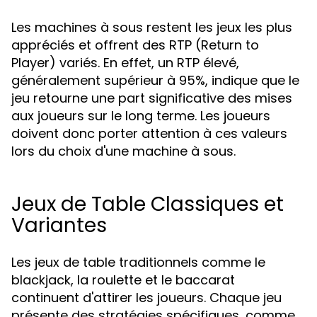
Les machines à sous restent les jeux les plus
appréciés et offrent des RTP (Return to
Player) variés. En effet, un RTP élevé,
généralement supérieur à 95%, indique que le
jeu retourne une part significative des mises
aux joueurs sur le long terme. Les joueurs
doivent donc porter attention à ces valeurs
lors du choix d'une machine à sous.
Jeux de Table Classiques et
Variantes
Les jeux de table traditionnels comme le
blackjack, la roulette et le baccarat
continuent d'attirer les joueurs. Chaque jeu
présente des stratégies spécifiques, comme