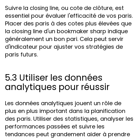
Suivre la
, ou cote de clôture, est
closing line
essentiel pour évaluer l'efficacité de vos paris.
Placer des paris à des cotes plus élevées que
la closing line d'un bookmaker sharp indique
généralement un bon pari. Cela peut servir
d'indicateur pour ajuster vos stratégies de
paris futurs.
5.3 Utiliser les données
analytiques pour réussir
Les données analytiques jouent un rôle de
plus en plus important dans la planification
des paris. Utiliser des statistiques, analyser les
performances passées et suivre les
tendances peut grandement aider à prendre