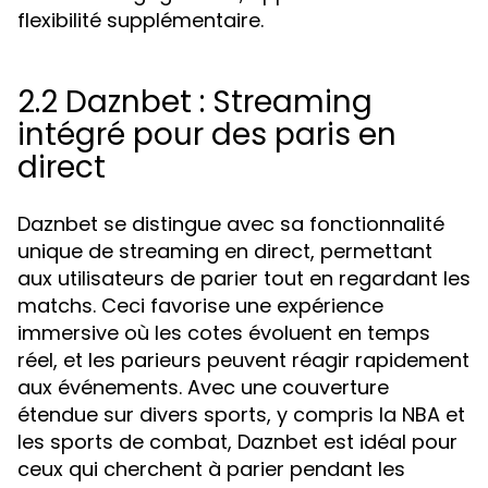
flexibilité supplémentaire.
2.2 Daznbet : Streaming
intégré pour des paris en
direct
Daznbet se distingue avec sa fonctionnalité
unique de streaming en direct, permettant
aux utilisateurs de parier tout en regardant les
matchs. Ceci favorise une expérience
immersive où les cotes évoluent en temps
réel, et les parieurs peuvent réagir rapidement
aux événements. Avec une couverture
étendue sur divers sports, y compris la NBA et
les sports de combat, Daznbet est idéal pour
ceux qui cherchent à parier pendant les