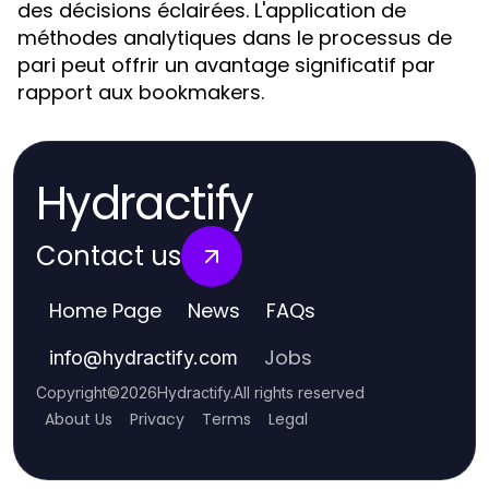
des décisions éclairées. L'application de
méthodes analytiques dans le processus de
pari peut offrir un avantage significatif par
rapport aux bookmakers.
Hydractify
Contact us
Home Page
News
FAQs
Jobs
info
@
hydractify.com
Copyright
©
2026
Hydractify
.
All rights reserved
About Us
Privacy
Terms
Legal