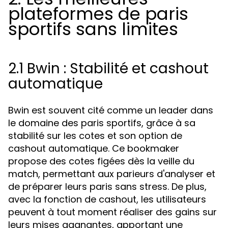
plateformes de paris
sportifs sans limites
2.1 Bwin : Stabilité et cashout
automatique
Bwin est souvent cité comme un leader dans
le domaine des paris sportifs, grâce à sa
stabilité sur les cotes et son option de
cashout automatique. Ce bookmaker
propose des cotes figées dès la veille du
match, permettant aux parieurs d'analyser et
de préparer leurs paris sans stress. De plus,
avec la fonction de cashout, les utilisateurs
peuvent à tout moment réaliser des gains sur
leurs mises gagnantes, apportant une