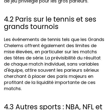
de jeu privilégié pour les gros parieurs.
4.2 Paris sur le tennis et ses
grands tournois
Les événements de tennis tels que les Grands
Chelems offrent également des limites de
mise élevées, en particulier sur les matchs
des têtes de série. La prévisibilité du résultat
de chaque match individuel, sans variables
d'équipe, attire souvent les parieurs sérieux
cherchant à placer des paris majeurs en
profitant de la liquidité importante de ces
matchs.
4.3 Autres sports : NBA, NFL et