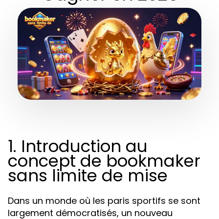
1. Introduction au
concept de bookmaker
sans limite de mise
Dans un monde où les paris sportifs se sont
largement démocratisés, un nouveau