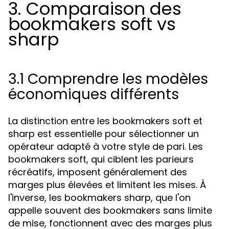
3. Comparaison des
bookmakers soft vs
sharp
3.1 Comprendre les modèles
économiques différents
La distinction entre les bookmakers soft et
sharp est essentielle pour sélectionner un
opérateur adapté à votre style de pari. Les
bookmakers soft, qui ciblent les parieurs
récréatifs, imposent généralement des
marges plus élevées et limitent les mises. À
l'inverse, les bookmakers sharp, que l'on
appelle souvent des bookmakers sans limite
de mise, fonctionnent avec des marges plus