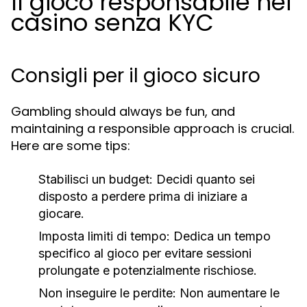
Il gioco responsabile nei
casino senza KYC
Consigli per il gioco sicuro
Gambling should always be fun, and
maintaining a responsible approach is crucial.
Here are some tips:
Stabilisci un budget: Decidi quanto sei
disposto a perdere prima di iniziare a
giocare.
Imposta limiti di tempo: Dedica un tempo
specifico al gioco per evitare sessioni
prolungate e potenzialmente rischiose.
Non inseguire le perdite: Non aumentare le