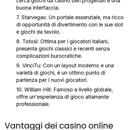
cerca giochi da casinò ben progettati e una
buona interfaccia.
7. Starvegas: Un portale essenziale, ma ricco
di opportunità di divertimento con le sue slot
e giochi da tavolo.
8. Totosì: Ottima per i giocatori italiani,
presenta giochi classici e recenti senza
complicazioni burocratiche.
9. VinciTu: Con un layout moderno e una
varietà di giochi, è un ottimo punto di
partenza per i nuovi giocatori.
10. William Hill: Famoso a livello globale,
offre un'esperienza di gioco altamente
professionale.
Vantaggi dei casino online