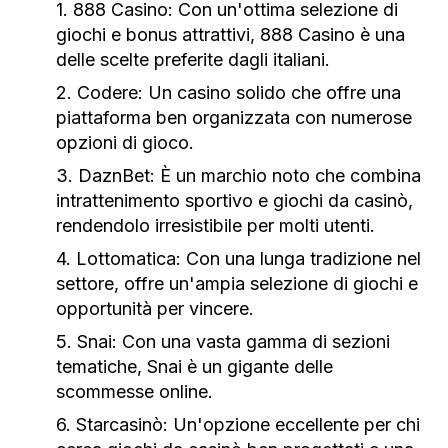
1. 888 Casino: Con un'ottima selezione di
giochi e bonus attrattivi, 888 Casino è una
delle scelte preferite dagli italiani.
2. Codere: Un casino solido che offre una
piattaforma ben organizzata con numerose
opzioni di gioco.
3. DaznBet: È un marchio noto che combina
intrattenimento sportivo e giochi da casinò,
rendendolo irresistibile per molti utenti.
4. Lottomatica: Con una lunga tradizione nel
settore, offre un'ampia selezione di giochi e
opportunità per vincere.
5. Snai: Con una vasta gamma di sezioni
tematiche, Snai è un gigante delle
scommesse online.
6. Starcasinò: Un'opzione eccellente per chi