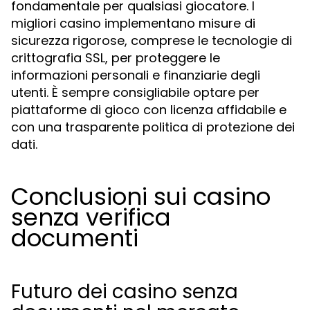
fondamentale per qualsiasi giocatore. I
migliori casino implementano misure di
sicurezza rigorose, comprese le tecnologie di
crittografia SSL, per proteggere le
informazioni personali e finanziarie degli
utenti. È sempre consigliabile optare per
piattaforme di gioco con licenza affidabile e
con una trasparente politica di protezione dei
dati.
Conclusioni sui casino
senza verifica
documenti
Futuro dei casino senza