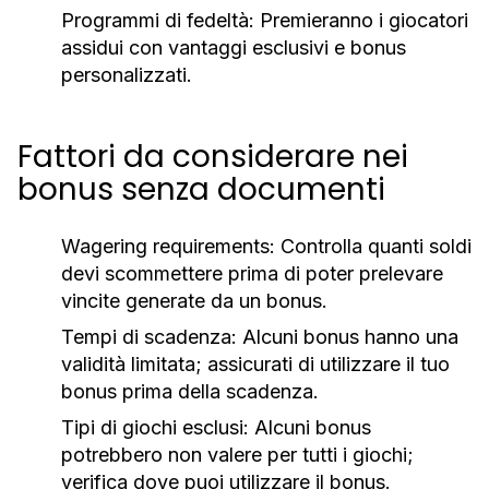
Programmi di fedeltà:
Premieranno i giocatori
assidui con vantaggi esclusivi e bonus
personalizzati.
Fattori da considerare nei
bonus senza documenti
Wagering requirements:
Controlla quanti soldi
devi scommettere prima di poter prelevare
vincite generate da un bonus.
Tempi di scadenza:
Alcuni bonus hanno una
validità limitata; assicurati di utilizzare il tuo
bonus prima della scadenza.
Tipi di giochi esclusi:
Alcuni bonus
potrebbero non valere per tutti i giochi;
verifica dove puoi utilizzare il bonus.