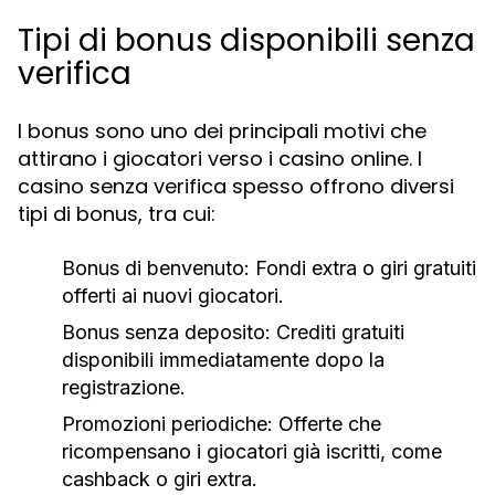
Tipi di bonus disponibili senza
verifica
I bonus sono uno dei principali motivi che
attirano i giocatori verso i casino online. I
casino senza verifica spesso offrono diversi
tipi di bonus, tra cui:
Bonus di benvenuto:
Fondi extra o giri gratuiti
offerti ai nuovi giocatori.
Bonus senza deposito:
Crediti gratuiti
disponibili immediatamente dopo la
registrazione.
Promozioni periodiche:
Offerte che
ricompensano i giocatori già iscritti, come
cashback o giri extra.