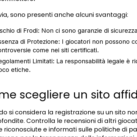
via, sono presenti anche alcuni svantaggi:
schio di Frodi:
Non ci sono garanzie di sicurezza
ssenza di Protezione:
I giocatori non possono con
ntroversie come nei siti certificati.
egolamenti Limitati:
La responsabilità legale è ri
oco etiche.
e scegliere un sito affi
o si considera la registrazione su un sito non
ondite. Controlla le recensioni di altri giocat
 riconosciute e informati sulle politiche di pa