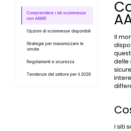
Co
A
Comprendere i siti scommesse
non AAMS
Opzioni di scommesse disponibili
Il mo
Strategie per massimizzare le
dispo
vincite
quest
delle
Regolamenti e sicurezza
sicur
Tendenze del settore per il 2026
inter
diffe
Co
I sit