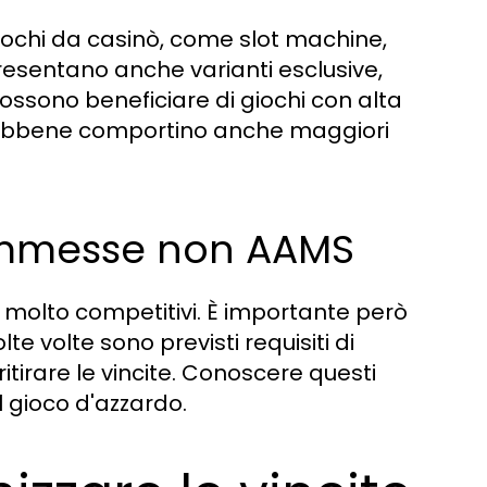
ochi da casinò, come slot machine,
 presentano anche varianti esclusive,
possono beneficiare di giochi con alta
e, sebbene comportino anche maggiori
ommesse non AAMS
 molto competitivi. È importante però
te volte sono previsti requisiti di
tirare le vincite. Conoscere questi
l gioco d'azzardo.