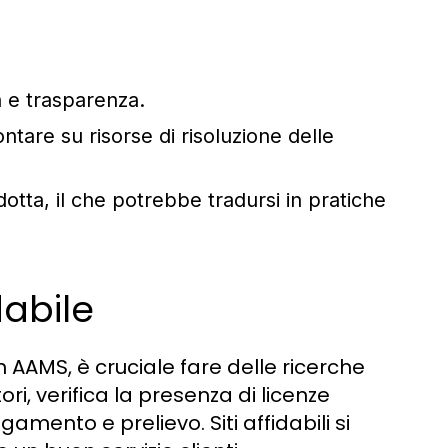
 e trasparenza.
tare su risorse di risoluzione delle
dotta, il che potrebbe tradursi in pratiche
dabile
 AAMS, è cruciale fare delle ricerche
ori, verifica la presenza di licenze
gamento e prelievo. Siti affidabili si