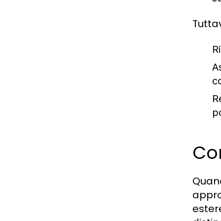
Tutta
Ri
A
co
R
p
Com
Quand
approf
estere