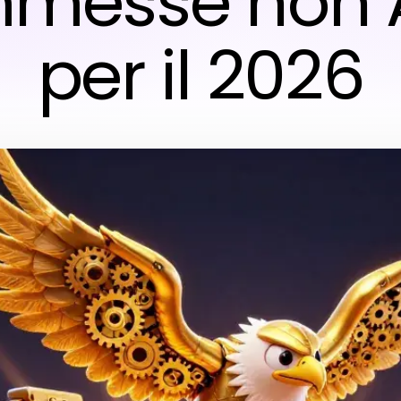
messe non
per il 2026