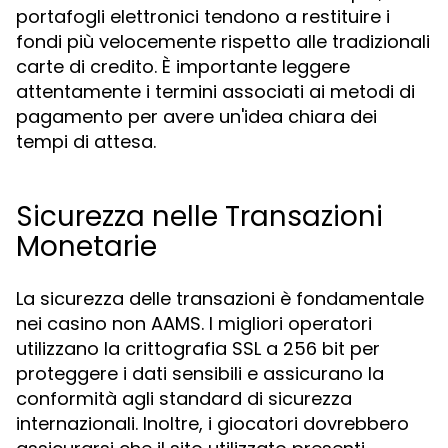
portafogli elettronici tendono a restituire i
fondi più velocemente rispetto alle tradizionali
carte di credito. È importante leggere
attentamente i termini associati ai metodi di
pagamento per avere un'idea chiara dei
tempi di attesa.
Sicurezza nelle Transazioni
Monetarie
La sicurezza delle transazioni è fondamentale
nei casino non AAMS. I migliori operatori
utilizzano la crittografia SSL a 256 bit per
proteggere i dati sensibili e assicurano la
conformità agli standard di sicurezza
internazionali. Inoltre, i giocatori dovrebbero