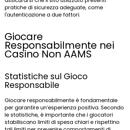
assicurarsi che il sito utilizzato presenti
pratiche di sicurezza adeguate, come
l'autenticazione a due fattori.
Giocare
Responsabilmente nei
Casino Non AAMS
Statistiche sul Gioco
Responsabile
Giocare responsabilmente è fondamentale
per garantire un’esperienza positiva. Secondo
le statistiche, è importante che i giocatori
stabiliscano limiti di spesa chiari e rispettino
tali limiti per prevenire comportamenti di