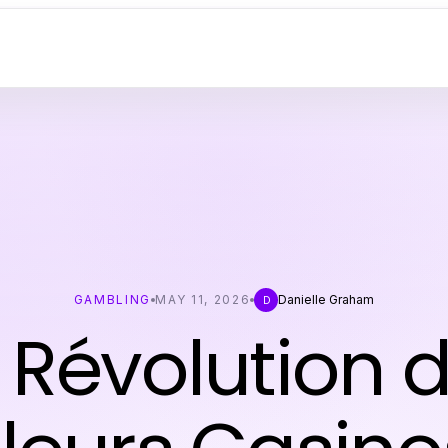
GAMBLING
MAY 11, 2026
Danielle Graham
D
 Révolution 