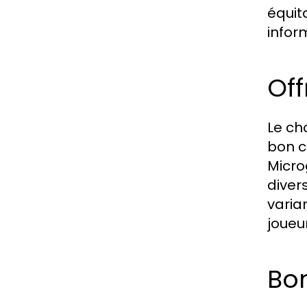
équit
infor
Off
Le ch
bon c
Micro
diver
varia
joueu
Bon