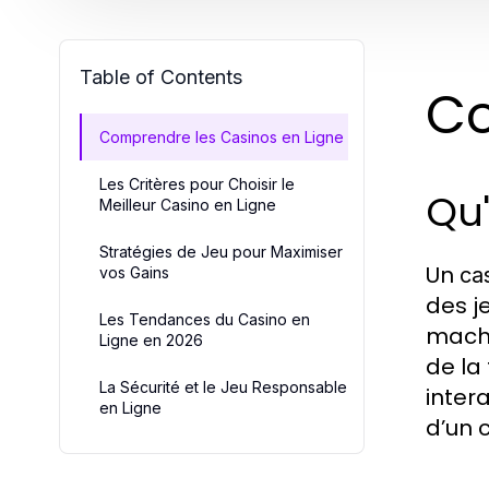
Table of Contents
Co
Comprendre les Casinos en Ligne
Les Critères pour Choisir le
Qu'
Meilleur Casino en Ligne
Stratégies de Jeu pour Maximiser
Un
ca
vos Gains
des j
Les Tendances du Casino en
machi
Ligne en 2026
de la
La Sécurité et le Jeu Responsable
inter
en Ligne
d’un 