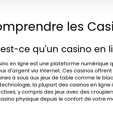
mprendre les Casi
est-ce qu'un casino en l
est une plateforme numérique qu
sino en ligne
eux d'argent via Internet. Ces casinos offren
nes à sous aux jeux de table comme le black
 technologie, la plupart des casinos en ligne
actives, y compris des jeux avec des croupiers
casino physique depuis le confort de votre m