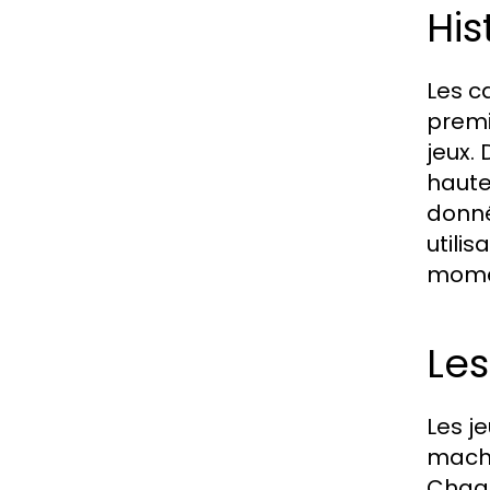
His
Les c
premi
jeux.
haute
donné
utili
mome
Les
Les je
machi
Chaqu