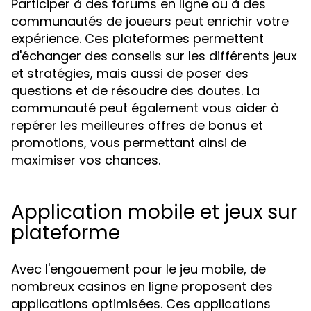
Participer à des forums en ligne ou à des
communautés de joueurs peut enrichir votre
expérience. Ces plateformes permettent
d'échanger des conseils sur les différents jeux
et stratégies, mais aussi de poser des
questions et de résoudre des doutes. La
communauté peut également vous aider à
repérer les meilleures offres de bonus et
promotions, vous permettant ainsi de
maximiser vos chances.
Application mobile et jeux sur
plateforme
Avec l'engouement pour le jeu mobile, de
nombreux casinos en ligne proposent des
applications optimisées. Ces applications