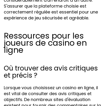
considérablement d'un endroit à un autre.
S'assurer que la plateforme choisie est
correctement régulée est essentiel pour une
expérience de jeu sécurisée et agréable.
Ressources pour les
joueurs de casino en
ligne
Où trouver des avis critiques
et précis ?
Lorsque vous choisissez un casino en ligne, il
est vital de consulter des avis critiques et
objectifs. De nombreux sites d'évaluation
existent pour fournir des commentaires sur la