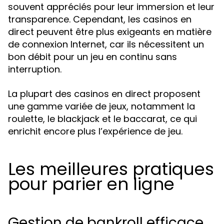
souvent appréciés pour leur immersion et leur
transparence. Cependant, les casinos en
direct peuvent être plus exigeants en matière
de connexion Internet, car ils nécessitent un
bon débit pour un jeu en continu sans
interruption.
La plupart des casinos en direct proposent
une gamme variée de jeux, notamment la
roulette, le blackjack et le baccarat, ce qui
enrichit encore plus l’expérience de jeu.
Les meilleures pratiques
pour parier en ligne
Gestion de bankroll efficace