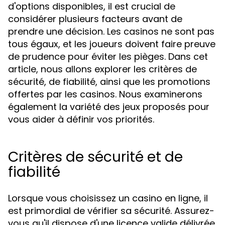
d'options disponibles, il est crucial de
considérer plusieurs facteurs avant de
prendre une décision. Les casinos ne sont pas
tous égaux, et les joueurs doivent faire preuve
de prudence pour éviter les pièges. Dans cet
article, nous allons explorer les critères de
sécurité, de fiabilité, ainsi que les promotions
offertes par les casinos. Nous examinerons
également la variété des jeux proposés pour
vous aider à définir vos priorités.
Critères de sécurité et de
fiabilité
Lorsque vous choisissez un casino en ligne, il
est primordial de vérifier sa sécurité. Assurez-
vous qu'il dispose d'une licence valide délivrée