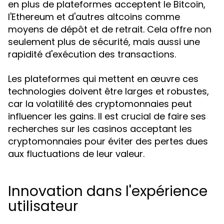
en plus de plateformes acceptent le Bitcoin,
l'Ethereum et d'autres altcoins comme
moyens de dépôt et de retrait. Cela offre non
seulement plus de sécurité, mais aussi une
rapidité d'exécution des transactions.
Les plateformes qui mettent en œuvre ces
technologies doivent être larges et robustes,
car la volatilité des cryptomonnaies peut
influencer les gains. Il est crucial de faire ses
recherches sur les casinos acceptant les
cryptomonnaies pour éviter des pertes dues
aux fluctuations de leur valeur.
Innovation dans l'expérience
utilisateur