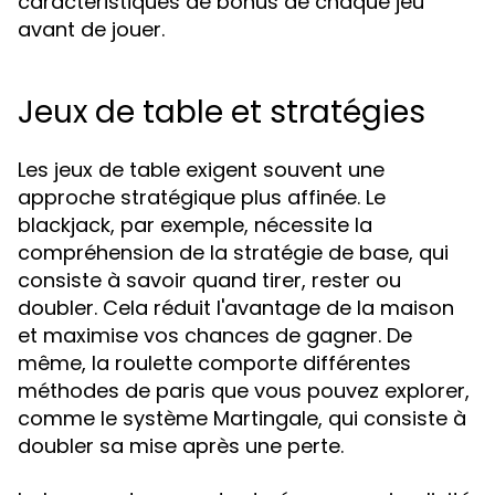
caractéristiques de bonus de chaque jeu
avant de jouer.
Jeux de table et stratégies
Les jeux de table exigent souvent une
approche stratégique plus affinée. Le
blackjack, par exemple, nécessite la
compréhension de la stratégie de base, qui
consiste à savoir quand tirer, rester ou
doubler. Cela réduit l'avantage de la maison
et maximise vos chances de gagner. De
même, la roulette comporte différentes
méthodes de paris que vous pouvez explorer,
comme le système Martingale, qui consiste à
doubler sa mise après une perte.