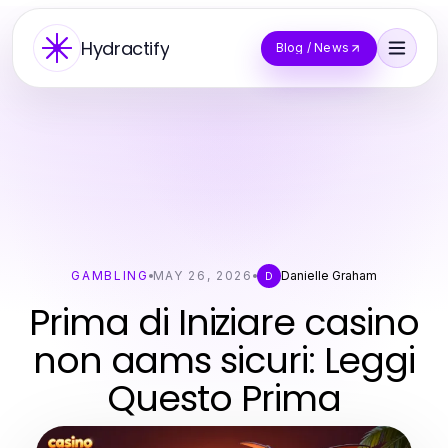
Hydractify
Blog / News
GAMBLING
MAY 26, 2026
Danielle Graham
D
Prima di Iniziare casino
non aams sicuri: Leggi
Questo Prima