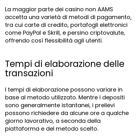
La maggior parte dei casino non AAMS
accetta una varietà di metodi di pagamento,
tra cui carte di credito, portafogli elettronici
come PayPal e Skrill, e persino criptovalute,
offrendo così flessibilità agli utenti.
Tempi di elaborazione delle
transazioni
I tempi di elaborazione possono variare in
base al metodo utilizzato. Mentre i depositi
sono generalmente istantanei, i prelievi
possono richiedere da alcune ore a qualche
giorno lavorativo, a seconda della
piattaforma e del metodo scelto.