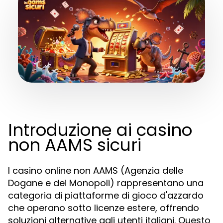
Introduzione ai casino
non AAMS sicuri
I casino online non AAMS (Agenzia delle
Dogane e dei Monopoli) rappresentano una
categoria di piattaforme di gioco d'azzardo
che operano sotto licenze estere, offrendo
soluzioni alternative agli utenti italiani. Questo