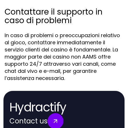
Contattare il supporto in
caso di problemi
In caso di problemi o preoccupazioni relativo
al gioco, contattare immediatamente il
servizio clienti del casino è fondamentale. La
maggior parte dei casino non AAMS offre
supporto 24/7 attraverso vari canali, come
chat dal vivo e e-mail, per garantire
l’assistenza necessaria.
Hydractify
Contact us