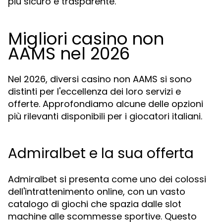
più sicuro e trasparente.
Migliori casino non
AAMS nel 2026
Nel 2026, diversi casino non AAMS si sono
distinti per l'eccellenza dei loro servizi e
offerte. Approfondiamo alcune delle opzioni
più rilevanti disponibili per i giocatori italiani.
Admiralbet e la sua offerta
Admiralbet si presenta come uno dei colossi
dell'intrattenimento online, con un vasto
catalogo di giochi che spazia dalle slot
machine alle scommesse sportive. Questo