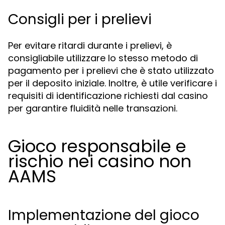
Consigli per i prelievi
Per evitare ritardi durante i prelievi, è
consigliabile utilizzare lo stesso metodo di
pagamento per i prelievi che è stato utilizzato
per il deposito iniziale. Inoltre, è utile verificare i
requisiti di identificazione richiesti dal casino
per garantire fluidità nelle transazioni.
Gioco responsabile e
rischio nei casino non
AAMS
Implementazione del gioco