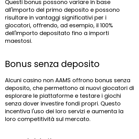
Questi bonus possono variare in base
all'importo del primo deposito e possono
risultare in vantaggi significativi per i
giocatori, offrendo, ad esempio, il 100%
dell'importo depositato fino a importi
maestosi.
Bonus senza deposito
Alcuni casino non AAMS offrono bonus senza
deposito, che permettono ai nuovi giocatori di
esplorare le piattaforme e testare i giochi
senza dover investire fondi propri. Questo
incentiva l'uso dei loro servizi e aumenta la
loro competitività sul mercato.