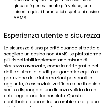
giocare è generalmente più veloce, con
minori requisiti burocratici rispetto ai casino
AAMS.
Esperienza utente e sicurezza
La sicurezza è una priorità quando si tratta di
scegliere un casino non AAMS. Le piattaforme
più rispettabili implementano misure di
sicurezza avanzate, come la crittografia dei
dati e sistemi di audit per garantire equità e
protezione delle informazioni personali. In
aggiunta, è essenziale verificare che il casino
scelto disponga di una licenza valida da un
ente regolatore riconosciuto. Questo
contribuirà a garantire un ambiente di gioco