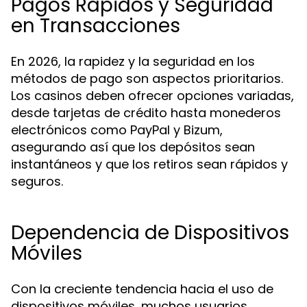
Pagos Rápidos y Seguridad
en Transacciones
En 2026, la rapidez y la seguridad en los
métodos de pago son aspectos prioritarios.
Los casinos deben ofrecer opciones variadas,
desde tarjetas de crédito hasta monederos
electrónicos como PayPal y Bizum,
asegurando así que los depósitos sean
instantáneos y que los retiros sean rápidos y
seguros.
Dependencia de Dispositivos
Móviles
Con la creciente tendencia hacia el uso de
dispositivos móviles, muchos usuarios