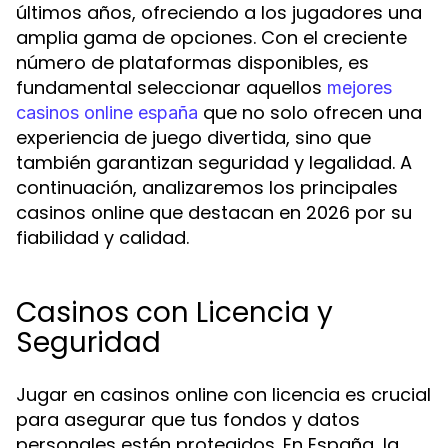
últimos años, ofreciendo a los jugadores una
amplia gama de opciones. Con el creciente
número de plataformas disponibles, es
fundamental seleccionar aquellos
mejores
que no solo ofrecen una
casinos online españa
experiencia de juego divertida, sino que
también garantizan seguridad y legalidad. A
continuación, analizaremos los principales
casinos online que destacan en 2026 por su
fiabilidad y calidad.
Casinos con Licencia y
Seguridad
Jugar en casinos online con licencia es crucial
para asegurar que tus fondos y datos
personales estén protegidos. En España, la