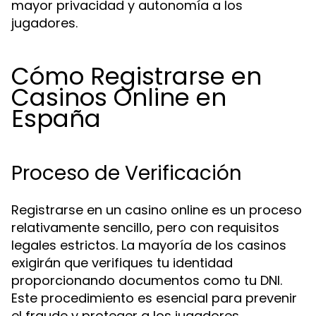
mayor privacidad y autonomía a los
jugadores.
Cómo Registrarse en
Casinos Online en
España
Proceso de Verificación
Registrarse en un casino online es un proceso
relativamente sencillo, pero con requisitos
legales estrictos. La mayoría de los casinos
exigirán que verifiques tu identidad
proporcionando documentos como tu DNI.
Este procedimiento es esencial para prevenir
el fraude y proteger a los jugadores.