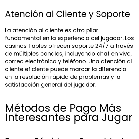
Atención al Cliente y Soporte
La atención al cliente es otro pilar
fundamental en la experiencia del jugador. Los
casinos fiables ofrecen soporte 24/7 a través
de múltiples canales, incluyendo chat en vivo,
correo electrónico y teléfono. Una atención al
cliente eficiente puede marcar la diferencia
en la resolución rápida de problemas y la
satisfacción general del jugador.
Métodos de Pago Más
Interesantes para Jugar