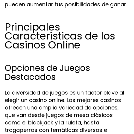
pueden aumentar tus posibilidades de ganar.
Principales
Características de los
Casinos Online
Opciones de Juegos
Destacados
La diversidad de juegos es un factor clave al
elegir un casino online. Los mejores casinos
ofrecen una amplia variedad de opciones,
que van desde juegos de mesa clásicos
como el blackjack y la ruleta, hasta
tragaperras con temáticas diversas e