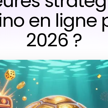
eures stratég
ino en ligne 
2026 ?