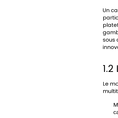
Un ca
parti
plate
gambl
sous 
innov
1.2
Le mo
multi
M
c