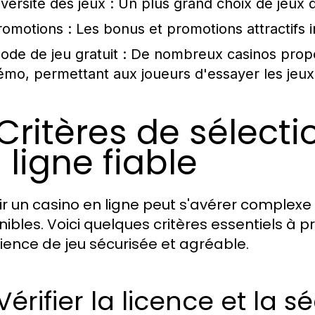
versité des jeux :
Un plus grand choix de jeux q
romotions :
Les bonus et promotions attractifs inci
ode de jeu gratuit :
De nombreux casinos propos
émo, permettant aux joueurs d'essayer les jeux
 Critères de sélect
 ligne fiable
ir un casino en ligne peut s'avérer complexe 
nibles. Voici quelques critères essentiels à
ience de jeu sécurisée et agréable.
 Vérifier la licence et la s