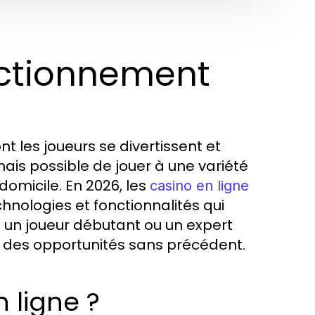
nctionnement
t les joueurs se divertissent et
rmais possible de jouer à une variété
domicile. En 2026, les
casino en ligne
chnologies et fonctionnalités qui
z un joueur débutant ou un expert
re des opportunités sans précédent.
n ligne ?