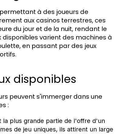
 permettant à des joueurs de
airement aux casinos terrestres, ces
re du jour et de la nuit, rendant le
x disponibles varient des machines à
oulette, en passant par des jeux
rtifs.
eux disponibles
eurs peuvent s'immerger dans une
s :
la plus grande partie de l'offre d'un
mes de jeu uniques, ils attirent un large