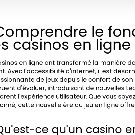
 Comprendre le fo
s casinos en ligne
asinos en ligne ont transformé la manière don
t. Avec l'accessibilité d'internet, il est déso
ssionnante de jeux depuis le confort de son 
nuent d'évoluer, introduisant de nouvelles te
orent l'expérience utilisateur. Que vous soye
onné, cette nouvelle ère du jeu en ligne off
 Qu'est-ce qu'un casino e