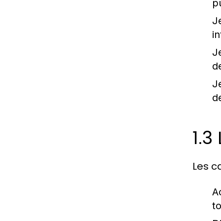
p
J
i
J
d
J
d
1.3
Les c
Ac
t