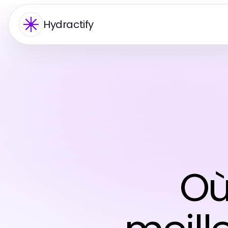
Hydractify
Où