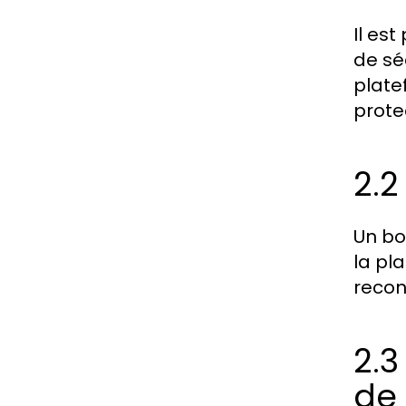
Il es
de séc
plate
prote
2.2
Un bo
la pl
recon
2.3
de 