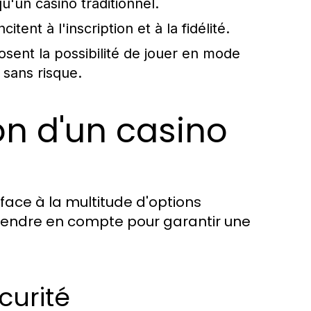
u'un casino traditionnel.
tent à l'inscription et à la fidélité.
ent la possibilité de jouer en mode
 sans risque.
ion d'un casino
face à la multitude d'options
 prendre en compte pour garantir une
écurité