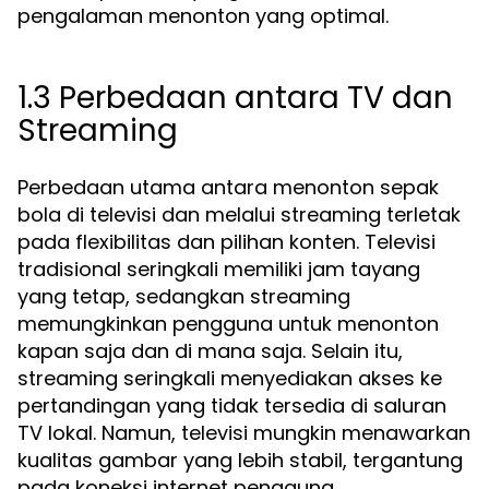
pengalaman menonton yang optimal.
1.3 Perbedaan antara TV dan
Streaming
Perbedaan utama antara menonton sepak
bola di televisi dan melalui streaming terletak
pada flexibilitas dan pilihan konten. Televisi
tradisional seringkali memiliki jam tayang
yang tetap, sedangkan streaming
memungkinkan pengguna untuk menonton
kapan saja dan di mana saja. Selain itu,
streaming seringkali menyediakan akses ke
pertandingan yang tidak tersedia di saluran
TV lokal. Namun, televisi mungkin menawarkan
kualitas gambar yang lebih stabil, tergantung
pada koneksi internet pengguna.