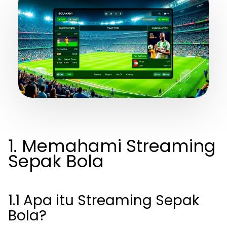
1. Memahami Streaming
Sepak Bola
1.1 Apa itu Streaming Sepak
Bola?