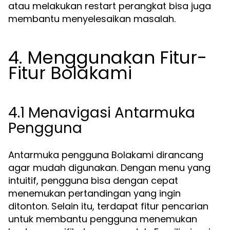
atau melakukan restart perangkat bisa juga
membantu menyelesaikan masalah.
4. Menggunakan Fitur-
Fitur Bolakami
4.1 Menavigasi Antarmuka
Pengguna
Antarmuka pengguna Bolakami dirancang
agar mudah digunakan. Dengan menu yang
intuitif, pengguna bisa dengan cepat
menemukan pertandingan yang ingin
ditonton. Selain itu, terdapat fitur pencarian
untuk membantu pengguna menemukan