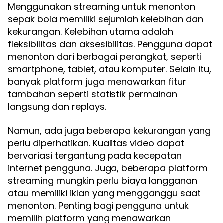
Menggunakan streaming untuk menonton
sepak bola memiliki sejumlah kelebihan dan
kekurangan. Kelebihan utama adalah
fleksibilitas dan aksesibilitas. Pengguna dapat
menonton dari berbagai perangkat, seperti
smartphone, tablet, atau komputer. Selain itu,
banyak platform juga menawarkan fitur
tambahan seperti statistik permainan
langsung dan replays.
Namun, ada juga beberapa kekurangan yang
perlu diperhatikan. Kualitas video dapat
bervariasi tergantung pada kecepatan
internet pengguna. Juga, beberapa platform
streaming mungkin perlu biaya langganan
atau memiliki iklan yang mengganggu saat
menonton. Penting bagi pengguna untuk
memilih platform yang menawarkan