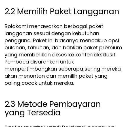
2.2 Memilih Paket Langganan
Bolakami menawarkan berbagai paket
langganan sesuai dengan kebutuhan
pengguna. Paket ini biasanya mencakup opsi
bulanan, tahunan, dan bahkan paket premium
yang memberikan akses ke konten eksklusif.
Pembaca disarankan untuk
mempertimbangkan seberapa sering mereka
akan menonton dan memilih paket yang
paling cocok untuk mereka.
2.3 Metode Pembayaran
yang Tersedia